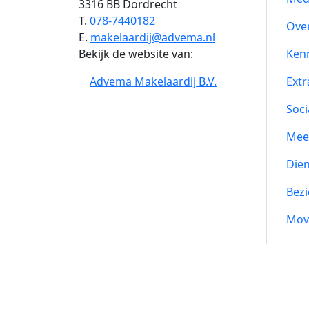
3316 BB Dordrecht
T.
078-7440182
Ove
E.
makelaardij@advema.nl
Bekijk de website van:
Ken
Advema Makelaardij B.V.
Extr
Soci
Mee
Die
Bezi
Mov