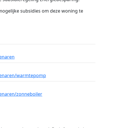
 mogelijke subsidies om deze woning te
genaren
eigenaren/warmtepomp
genaren/zonneboiler