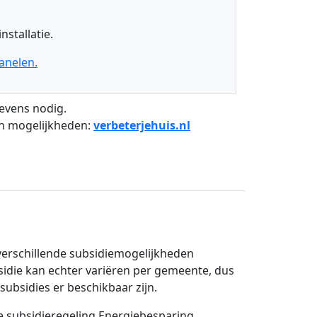
nstallatie.
anelen.
evens nodig.
en mogelijkheden:
verbeterjehuis.nl
verschillende subsidiemogelijkheden
sidie kan echter variëren per gemeente, dus
subsidies er beschikbaar zijn.
e subsidieregeling Energiebesparing.