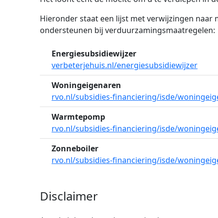
Hieronder staat een lijst met verwijzingen naar
ondersteunen bij verduurzamingsmaatregelen:
Energiesubsidiewijzer
verbeterjehuis.nl/energiesubsidiewijzer
Woningeigenaren
rvo.nl/subsidies-financiering/isde/woningei
Warmtepomp
rvo.nl/subsidies-financiering/isde/woning
Zonneboiler
rvo.nl/subsidies-financiering/isde/woningei
Disclaimer