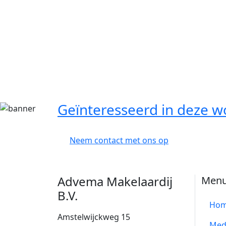
Geïnteresseerd in deze w
Neem contact met ons op
Advema Makelaardij
Men
B.V.
Ho
Amstelwijckweg 15
Med