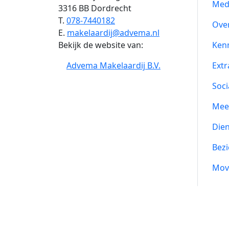
Med
3316 BB Dordrecht
T.
078-7440182
Ove
E.
makelaardij@advema.nl
Bekijk de website van:
Ken
Advema Makelaardij B.V.
Extr
Soci
Mee
Die
Bezi
Mov