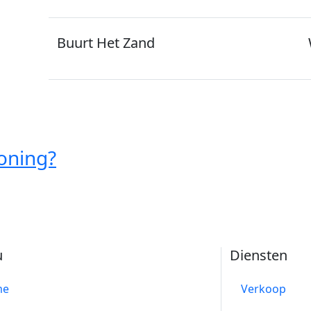
Buurt Het Zand
oning?
u
Diensten
me
Verkoop