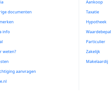
ia
Aankoop
rige documenten
Taxatie
merken
Hypotheek
a info
Waardebepal
al
Particulier
r weten?
Zakelijk
nsten
Makelaardij
chtiging aanvragen
e.nl